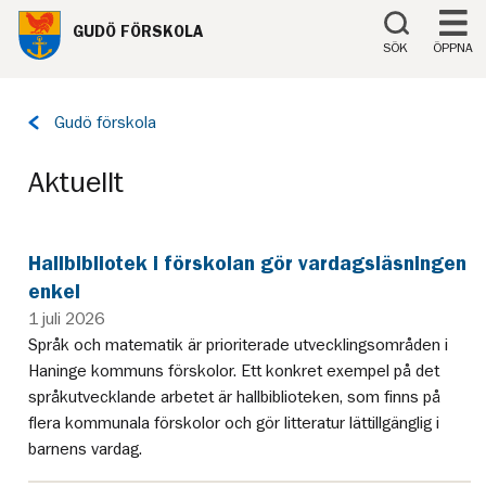
Till innehåll på sidan
GUDÖ FÖRSKOLA
SÖK
ÖPPNA
Tillbaka
Gudö förskola
till
sidan:
Aktuellt
Hallbibliotek i förskolan gör vardagsläsningen
enkel
1 juli 2026
Språk och matematik är prioriterade utvecklingsområden i
Haninge kommuns förskolor. Ett konkret exempel på det
språkutvecklande arbetet är hallbiblioteken, som finns på
flera kommunala förskolor och gör litteratur lättillgänglig i
barnens vardag.