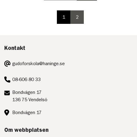
i
i
paginering,
paginering
inte
1
2
valbar
paginering
paginering
på
sida
sida
första
sidan
Kontakt
E-
gudoforskola@haninge.se
post:
Telefon:
08-606 80 33
Postadress:
Bondvägen 17
136 75 Vendelsö
Besöksadress:
Bondvägen 17
Om webbplatsen